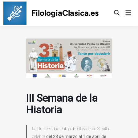
Saltar
al
FilologiaClasica.es
Men
prin
contenido
III Semana de la
Historia
La Universidad Pablo de Olavide de Sevilla
celebra
del 28 de marzo al 1 de abril
de