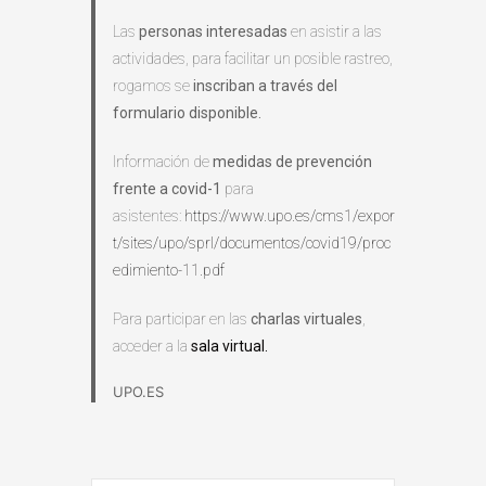
Las
personas interesadas
en asistir a las
actividades, para facilitar un posible rastreo,
rogamos se
inscriban a través del
formulario disponible.
Información de
medidas de prevención
frente a covid-1
para
asistentes:
https://www.upo.es/cms1/expor
t/sites/upo/sprl/documentos/covid19/proc
edimiento-11.pdf
Para participar en las
charlas virtuales
,
acceder a la
sala virtual.
UPO.ES