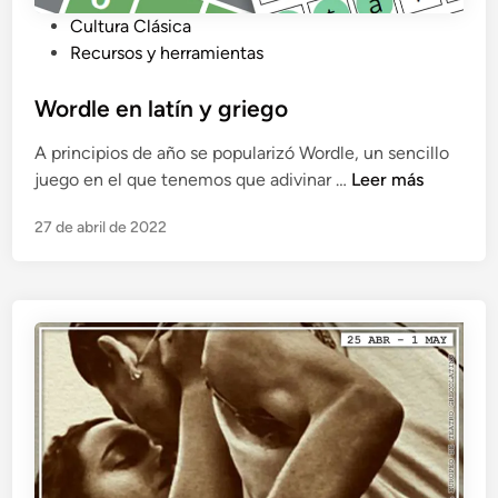
P
Cultura Clásica
u
Recursos y herramientas
b
l
Wordle en latín y griego
i
A principios de año se popularizó Wordle, un sencillo
c
W
juego en el que tenemos que adivinar …
Leer más
a
o
d
27 de abril de 2022
r
o
d
e
l
n
e
e
n
l
a
t
í