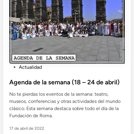
P
Actualidad
u
b
Agenda de la semana (18 – 24 de abril)
l
No te pierdas los eventos de la semana: teatro,
i
museos, conferencias y otras actividades del mundo
c
clásico. Esta semana destaca sobre todo el día de la
a
Fundación de Roma.
d
o
17 de abril de 2022
e