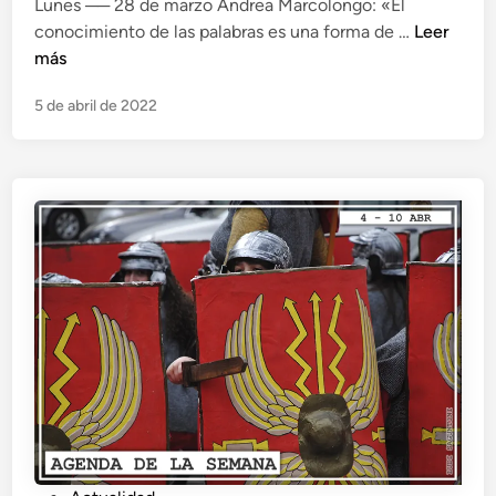
Lunes ── 28 de marzo Andrea Marcolongo: «El
c
N
conocimiento de las palabras es una forma de …
Leer
a
o
más
d
t
o
5 de abril de 2022
i
e
c
n
i
a
s
d
e
l
m
u
n
d
o
c
l