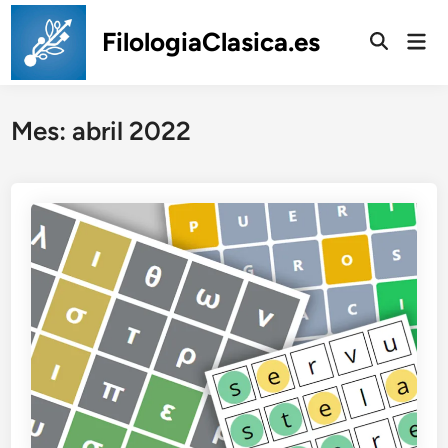
Saltar
al
FilologiaClasica.es
Men
prin
contenido
Mes:
abril 2022