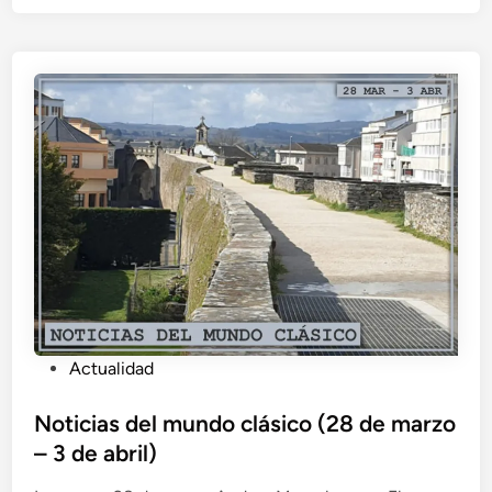
n
P
Actualidad
u
b
Noticias del mundo clásico (28 de marzo
l
– 3 de abril)
i