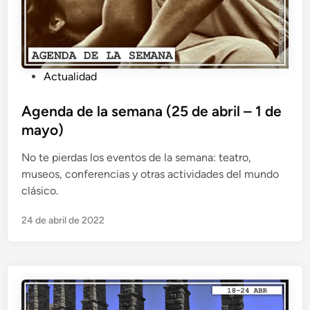
n
y
g
r
i
P
Actualidad
e
u
g
b
Agenda de la semana (25 de abril – 1 de
o
l
mayo)
i
No te pierdas los eventos de la semana: teatro,
c
museos, conferencias y otras actividades del mundo
a
clásico.
d
o
24 de abril de 2022
e
n