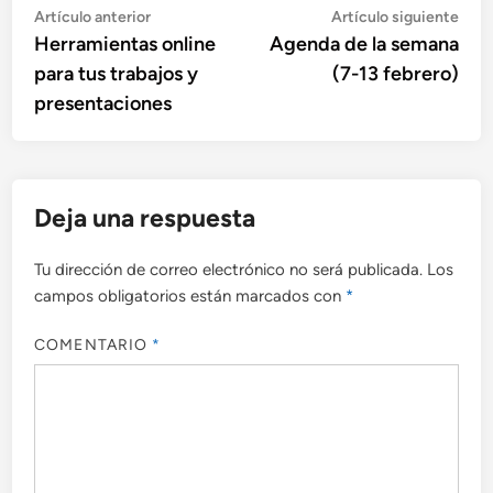
Navegación
Artículo
Artí
Artículo anterior
Artículo siguiente
anterior:
sigu
Herramientas online
Agenda de la semana
de
para tus trabajos y
(7-13 febrero)
entradas
presentaciones
Deja una respuesta
Tu dirección de correo electrónico no será publicada.
Los
campos obligatorios están marcados con
*
COMENTARIO
*