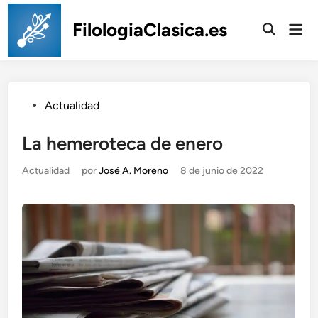
Saltar
al
FilologiaClasica.es
Men
prin
contenido
Publicado
Actualidad
en
La hemeroteca de enero
Publicado
Actualidad
por
José A. Moreno
8 de junio de 2022
en