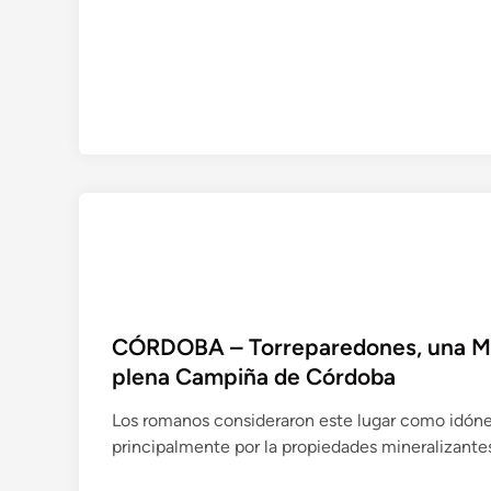
u
A
d
L
a
E
d
N
a
C
n
I
o
A
s
–
J
C
u
e
m
r
i
c
l
a
CÓRDOBA – Torreparedones, una Ma
l
d
plena Campiña de Córdoba
a
e
d
3
Los romanos consideraron este lugar como idóneo
e
1
principalmente por la propiedades mineralizante
n
.
u
6