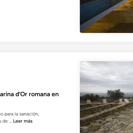
a
d
a
e
n
C
a
b
o
d
e
T
r
a
rina d’Or romana en
f
a
 para la sanación,
l
C
s de …
Leer más
g
Ó
a