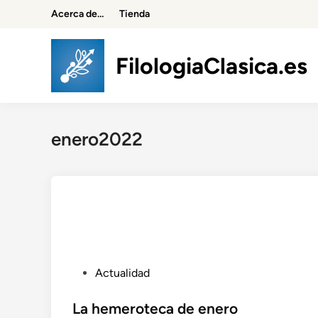
Saltar
Acerca de…
Tienda
al
contenido
FilologiaClasica.es
enero2022
P
Actualidad
u
b
La hemeroteca de enero