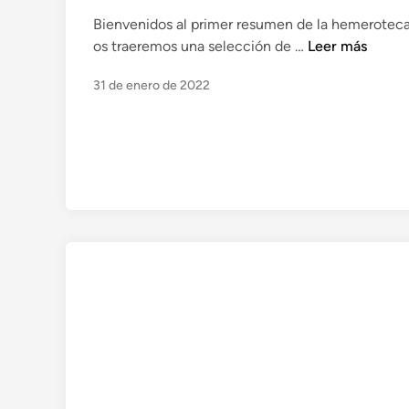
l
Bienvenidos al primer resumen de la hemeroteca
i
L
os traeremos una selección de …
Leer más
c
a
a
31 de enero de 2022
h
d
e
o
m
e
e
n
r
o
t
e
c
a
d
e
e
n
e