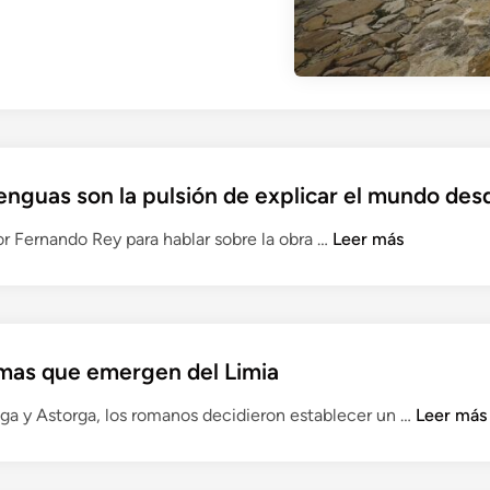
R
r
D
:
O
l
B
a
A
m
–
á
T
s
o
lenguas son la pulsión de explicar el mundo de
i
r
m
I
tor Fernando Rey para hablar sobre la obra …
Leer más
r
p
r
e
o
e
p
r
n
a
t
e
r
a
mas que emergen del Limia
V
e
n
a
d
t
O
aga y Astorga, los romanos decidieron establecer un …
Leer más
l
o
e
U
l
n
d
R
e
e
e