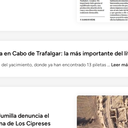
a en Cabo de Trafalgar: la más importante del li
C
n del yacimiento, donde ya han encontrado 13 piletas …
Leer má
Á
D
I
Z
–
A
s
milla denuncia el
í
na de Los Cipreses
e