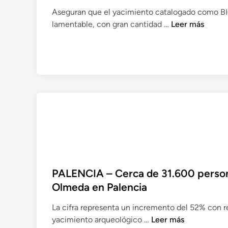
Aseguran que el yacimiento catalogado como BI
R
lamentable, con gran cantidad …
Leer más
E
G
I
Ó
N
D
E
M
U
R
C
I
PALENCIA – Cerca de 31.600 personas
A
Olmeda en Palencia
–
C
La cifra representa un incremento del 52% con re
i
P
yacimiento arqueológico …
Leer más