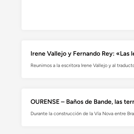
n
0
c
0
i
p
a
e
e
r
l
s
e
o
Irene Vallejo y Fernando Rey: «Las 
s
n
t
a
Reunimos a la escritora Irene Vallejo y al traduc
a
s
d
v
o
i
d
s
e
i
OURENSE – Baños de Bande, las ter
a
t
b
a
Durante la construcción de la Vía Nova entre Br
a
n
n
l
d
a