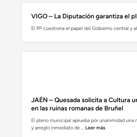
o
V
n
i
VIGO – La Diputación garantiza el p
o
l
El PP cuestiona el papel del Gobierno central y al
d
l
e
a
l
L
a
a
V
O
i
l
l
m
l
e
a
d
r
a
JAÉN – Quesada solicita a Cultura u
o
e
en las ruinas romanas de Bruñel
m
n
a
P
El pleno municipal aprueba por unanimidad una m
n
a
J
y arreglo inmediato de …
Leer más
a
l
A