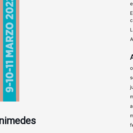
e
E
c
L
A
o
s
j
m
a
m
animedes
f