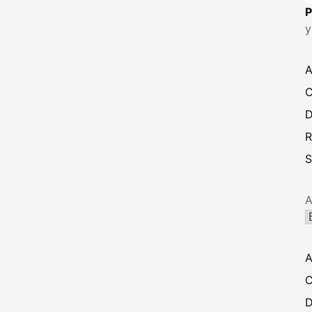
P
y
A
C
D
R
S
A
A
C
D