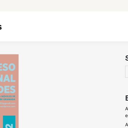
s
B
A
e
A