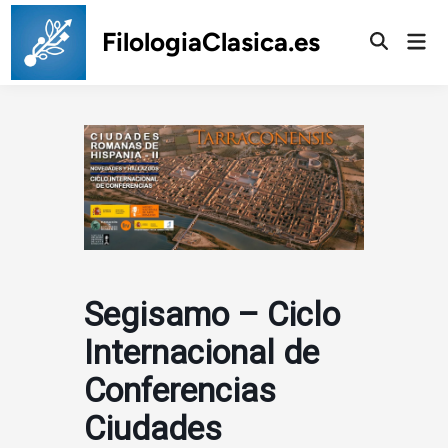
Saltar
al
FilologiaClasica.es
Men
prin
contenido
Segisamo – Ciclo
Internacional de
Conferencias
Ciudades