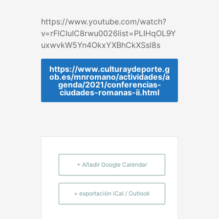
https://www.youtube.com/watch?
v=rFlCIuIC8rwu0026list=PLIHqOL9Y
uxwvkW5Yn4OkxYXBhCkXSsl8s
https://www.culturaydeporte.g
ob.es/mnromano/actividades/a
genda/2021/conferencias-
ciudades-romanas-ii.html
+ Añadir Google Calendar
+ exportación iCal / Outlook