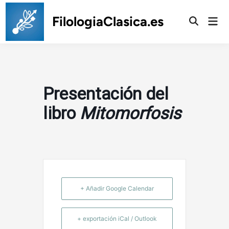
Saltar
al
FilologiaClasica.es
Men
prin
contenido
Presentación del
libro
Mitomorfosis
+ Añadir Google Calendar
+ exportación iCal / Outlook