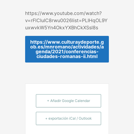
https://www.youtube.com/watch?
v=rFlCIuIC8rwu0026list=PLIHqOL9Y
uxwvkW5Yn4OkxYXBhCkXSsl8s
https://www.culturaydeporte.g
ob.es/mnromano/actividades/a
genda/2021/conferencias-
ciudades-romanas-ii.html
+ Añadir Google Calendar
+ exportación iCal / Outlook