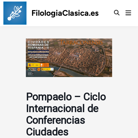
Saltar
al
FilologiaClasica.es
Men
prin
contenido
Pompaelo – Ciclo
Internacional de
Conferencias
Ciudades