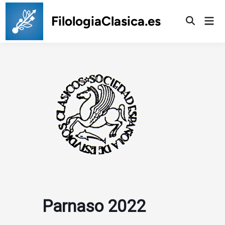
Saltar
al
FilologiaClasica.es
Men
prin
contenido
Parnaso 2022