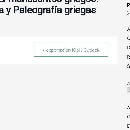
P
 y Paleografía griegas
y
A
C
D
+ exportación iCal / Outlook
R
S
A
A
C
D