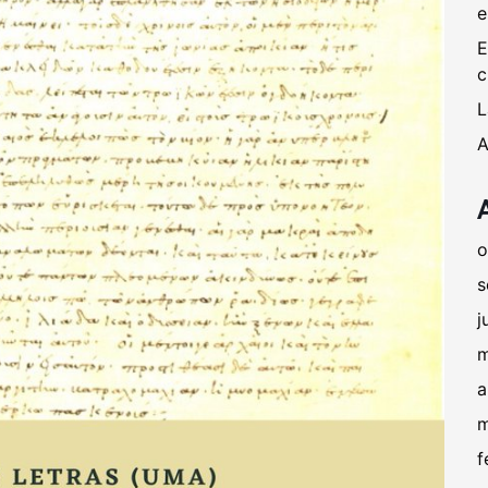
e
E
c
L
A
o
s
j
m
a
m
f