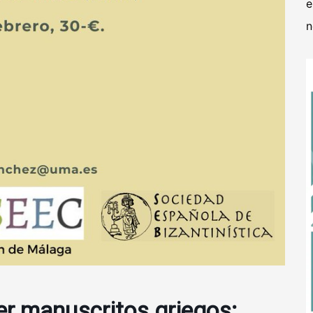
e
n
r manuscritos griegos: