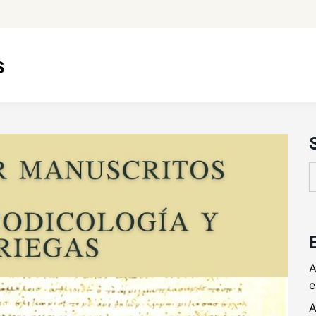
s
B
A
e
A