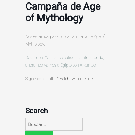
Campaña de Age
of Mythology
Nos estamos pasando la campaña de Age of
Mythology.
Resumen: Ya hemos salido del inframundo,
ahora nos vamos a Egipto con Arkantos
Síguenos en
http://twitch.tv/filoclasicas
Search
Buscar: