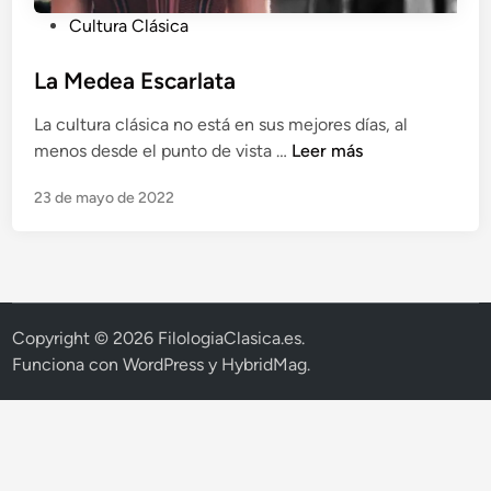
P
Cultura Clásica
u
b
La Medea Escarlata
l
La cultura clásica no está en sus mejores días, al
i
L
menos desde el punto de vista …
Leer más
c
a
a
23 de mayo de 2022
M
d
e
o
d
e
e
n
a
E
Copyright © 2026
FilologiaClasica.es
.
s
Funciona con
WordPress
y
HybridMag
.
c
a
r
l