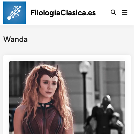
Saltar
al
FilologiaClasica.es
Men
prin
contenido
Wanda