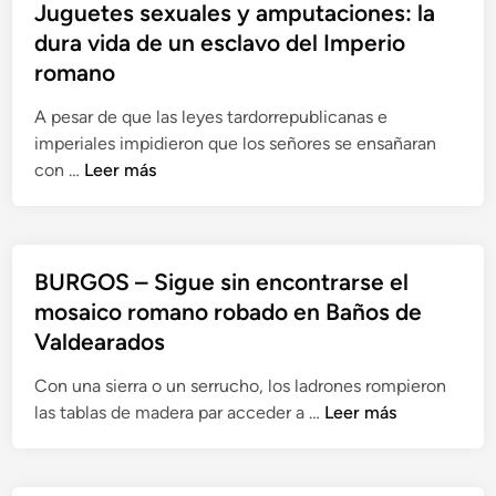
B
Juguetes sexuales y amputaciones: la
A
dura vida de un esclavo del Imperio
–
romano
E
l
A pesar de que las leyes tardorrepublicanas e
o
imperiales impidieron que los señores se ensañaran
r
J
con …
Leer más
i
u
g
g
e
u
n
e
BURGOS – Sigue sin encontrarse el
d
t
mosaico romano robado en Baños de
e
e
Valdearados
l
s
a
s
Con una sierra o un serrucho, los ladrones rompieron
r
e
B
las tablas de madera par acceder a …
Leer más
i
x
U
q
u
R
u
a
G