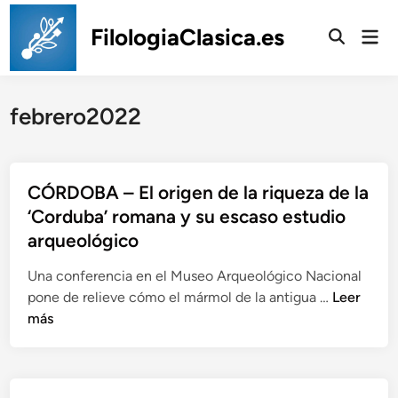
Saltar
al
FilologiaClasica.es
Men
prin
contenido
febrero2022
CÓRDOBA – El origen de la riqueza de la
‘Corduba’ romana y su escaso estudio
arqueológico
Una conferencia en el Museo Arqueológico Nacional
C
pone de relieve cómo el mármol de la antigua …
Leer
Ó
más
R
D
O