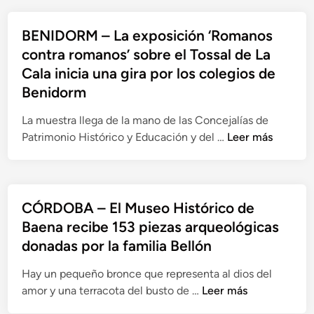
o
o
r
i
n
j
a
d
o
c
a
e
BENIDORM – La exposición ‘Romanos
r
e
b
o
s
p
contra romanos’ sobre el Tossal de La
q
l
a
d
d
o
Cala inicia una gira por los colegios de
u
I
d
e
e
r
e
Benidorm
m
o
A
c
l
o
p
e
d
a
o
La muestra llega de la mano de las Concejalías de
l
e
n
r
p
s
B
Patrimonio Histórico y Educación y del …
Leer más
ó
r
B
o
i
v
E
g
i
a
V
t
e
N
i
o
ñ
e
a
s
I
c
r
o
l
d
t
D
CÓRDOBA – El Museo Histórico de
o
o
s
l
a
i
O
Baena recibe 153 piezas arqueológicas
m
d
o
s
g
R
a
donadas por la familia Bellón
e
,
e
i
M
n
V
e
n
o
–
Hay un pequeño bronce que representa al dios del
o
a
n
u
s
L
C
amor y una terracota del busto de …
Leer más
l
O
n
d
a
Ó
d
G