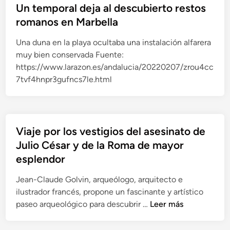
a
a
y
u
Un temporal deja al descubierto restos
a
d
r
a
b
romanos en Marbella
n
u
s
c
r
a
r
e
i
e
Una duna en la playa ocultaba una instalación alfarera
y
a
e
m
n
muy bien conservada Fuente:
s
v
l
i
d
https://www.larazon.es/andalucia/20220207/zrou4cc
u
i
m
e
o
7tvf4hnpr3gufncs7le.html
e
d
o
n
c
s
a
s
t
e
c
d
a
o
n
a
e
i
a
a
Viaje por los vestigios del asesinato de
s
u
c
r
s
Julio César y de la Roma de mayor
o
n
o
q
d
esplendor
e
e
r
u
e
s
s
o
e
p
Jean-Claude Golvin, arqueólogo, arquitecto e
t
c
m
o
e
ilustrador francés, propone un fascinante y artístico
u
l
a
l
r
V
paseo arqueológico para descubrir …
Leer más
d
a
n
ó
s
i
i
v
o
g
o
a