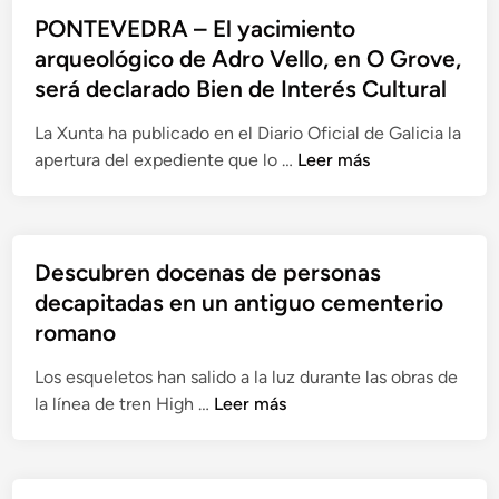
e
l
O
PONTEVEDRA – El yacimiento
z
e
S
arqueológico de Adro Vello, en O Grove,
a
s
–
será declarado Bien de Interés Cultural
d
y
S
e
a
i
La Xunta ha publicado en el Diario Oficial de Galicia la
l
m
g
P
apertura del expediente que lo …
Leer más
a
p
u
O
‘
u
e
N
C
t
s
T
o
a
i
E
Descubren docenas de personas
r
c
n
V
decapitadas en un antiguo cementerio
d
i
e
E
romano
u
o
n
D
b
n
c
R
Los esqueletos han salido a la luz durante las obras de
a
e
o
A
D
la línea de tren High …
Leer más
’
s
n
–
e
r
:
t
E
s
o
l
r
l
c
m