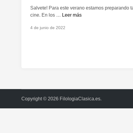
l
Salvete! Para este verano estamos preparando t
i
E
cine. En los …
Leer más
c
s
a
4 de junio de 2022
t
d
e
o
v
e
e
n
r
a
n
o
…
¡
Copyright © 2026
FilologiaClasica.es
.
A
p
ú
n
t