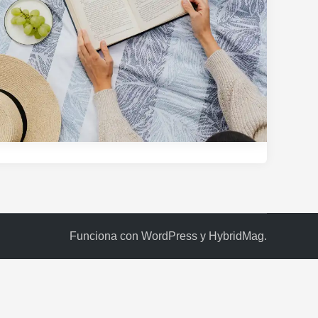
Funciona con
WordPress
y
HybridMag
.