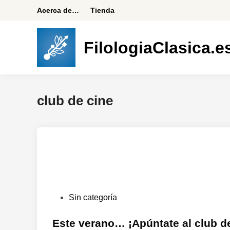
Saltar
Acerca de…
Tienda
al
contenido
FilologiaClasica.e
club de cine
P
Sin categoría
u
b
Este verano… ¡Apúntate al club de