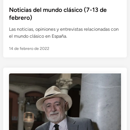
u
b
Noticias del mundo clásico (7-13 de
l
febrero)
i
Las noticias, opiniones y entrevistas relacionadas con
c
el mundo clásico en España.
a
d
14 de febrero de 2022
o
e
n