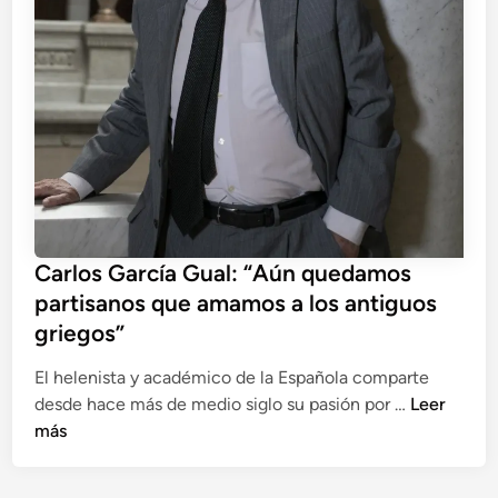
Carlos García Gual: “Aún quedamos
partisanos que amamos a los antiguos
griegos”
El helenista y académico de la Española comparte
C
desde hace más de medio siglo su pasión por …
Leer
a
más
r
l