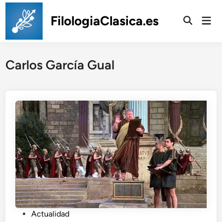
Saltar
al
FilologiaClasica.es
Men
prin
contenido
Carlos García Gual
P
Actualidad