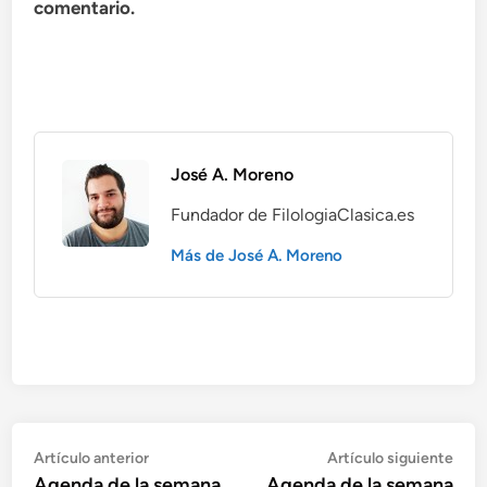
comentario.
José A. Moreno
Fundador de FilologiaClasica.es
Más de José A. Moreno
Navegación
Artículo
Artí
Artículo anterior
Artículo siguiente
anterior:
sigu
Agenda de la semana
Agenda de la semana