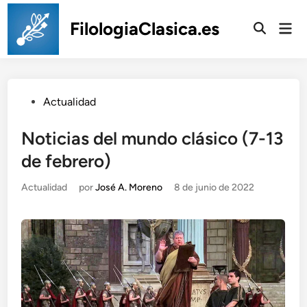
Saltar
al
FilologiaClasica.es
Men
prin
contenido
Publicado
Actualidad
en
Noticias del mundo clásico (7-13
de febrero)
Publicado
Actualidad
por
José A. Moreno
8 de junio de 2022
en