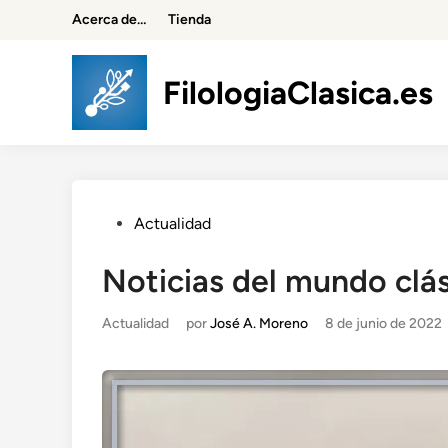
Saltar
Acerca de…
Tienda
al
contenido
FilologiaClasica.es
Publicado
Actualidad
en
Noticias del mundo clás
Publicado
Actualidad
por
José A. Moreno
8 de junio de 2022
en