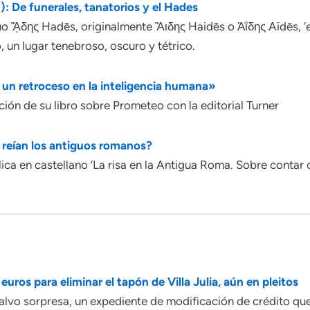
): De funerales, tanatorios y el Hades
o ᾍδης Hadēs, originalmente Ἅιδης Haidēs o Ἀΐδης Aïdēs, ‘el
 un lugar tenebroso, oscuro y tétrico.
y un retroceso en la inteligencia humana»
ión de su libro sobre Prometeo con la editorial Turner
se reían los antiguos romanos?
ca en castellano ‘La risa en la Antigua Roma. Sobre contar c
os para eliminar el tapón de Villa Julia, aún en pleitos
alvo sorpresa, un expediente de modificación de crédito qu