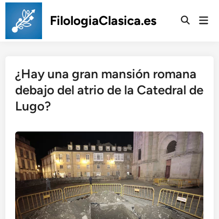
Saltar
al
FilologiaClasica.es
Men
prin
contenido
¿Hay una gran mansión romana
debajo del atrio de la Catedral de
Lugo?