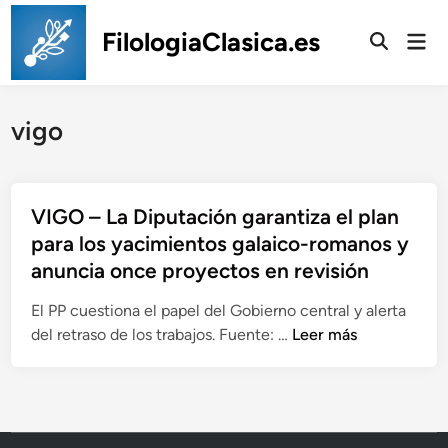
Saltar
al
FilologiaClasica.es
Men
prin
contenido
vigo
VIGO – La Diputación garantiza el plan
para los yacimientos galaico-romanos y
anuncia once proyectos en revisión
El PP cuestiona el papel del Gobierno central y alerta
V
del retraso de los trabajos. Fuente: …
Leer más
I
G
O
–