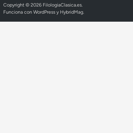
L
Copyright © 2026
FilologiaClasica.es
.
a
Funciona con
WordPress
y
HybridMag
.
D
i
p
u
t
a
c
i
ó
n
g
a
r
a
n
t
i