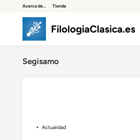
Saltar
Acerca de…
Tienda
al
contenido
FilologiaClasica.es
Segisamo
P
Actualidad
u