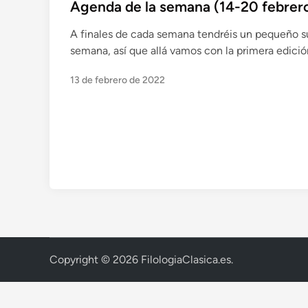
b
Agenda de la semana (14-20 febrer
l
A finales de cada semana tendréis un pequeño s
i
semana, así que allá vamos con la primera edició
c
a
13 de febrero de 2022
d
o
e
n
Copyright © 2026
FilologiaClasica.es
.