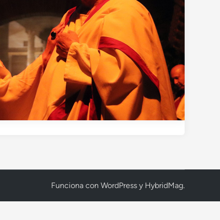
Funciona con
WordPress
y
HybridMag
.