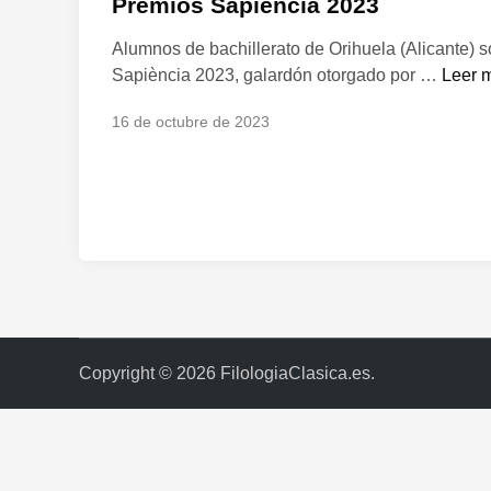
Premios Sapiència 2023
i
Alumnos de bachillerato de Orihuela (Alicante) s
c
A
Sapiència 2023, galardón otorgado por …
Leer 
a
l
d
16 de octubre de 2023
u
o
m
e
n
n
o
s
d
e
b
a
c
Copyright © 2026
FilologiaClasica.es
.
h
i
l
l