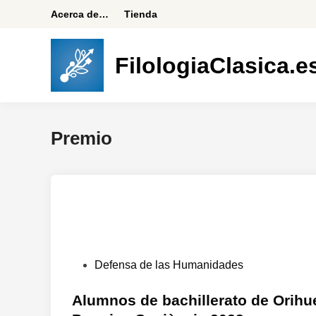
Saltar
Acerca de…
Tienda
al
contenido
FilologiaClasica.e
Premio
P
Defensa de las Humanidades
u
b
Alumnos de bachillerato de Orihuel
l