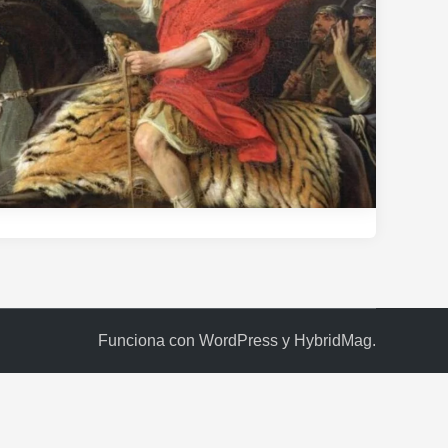
Funciona con
WordPress
y
HybridMag
.