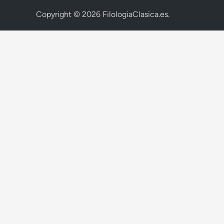
Copyright © 2026
FilologiaClasica.es
.