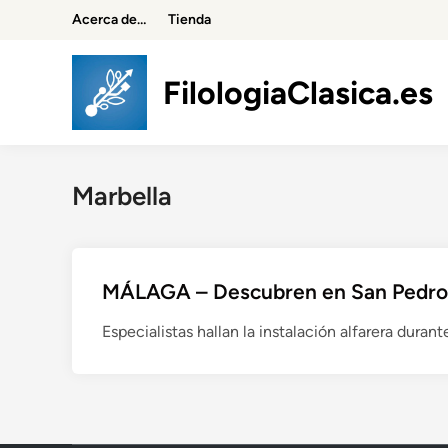
Saltar
Acerca de…
Tienda
al
contenido
FilologiaClasica.es
Marbella
MÁLAGA – Descubren en San Pedro u
Especialistas hallan la instalación alfarera dura