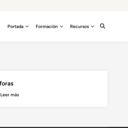
Portada
Formación
Recursos
foras
M
…
Leer más
Á
L
A
G