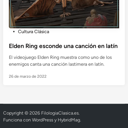
n
y
g
r
i
P
Cultura Clásica
e
u
g
b
Elden Ring esconde una canción en latín
o
l
El videojuego Elden Ring muestra como uno de los
i
enemigos canta una canción lastimera en latín.
c
a
26 de marzo de 2022
d
o
e
n
Copyright © 2026
FilologiaClasica.es
.
Funciona con
WordPress
y
HybridMag
.