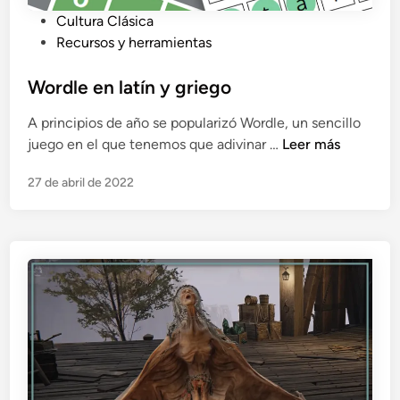
P
Cultura Clásica
u
Recursos y herramientas
b
l
Wordle en latín y griego
i
A principios de año se popularizó Wordle, un sencillo
c
W
juego en el que tenemos que adivinar …
Leer más
a
o
d
27 de abril de 2022
r
o
d
e
l
n
e
e
n
l
a
t
í