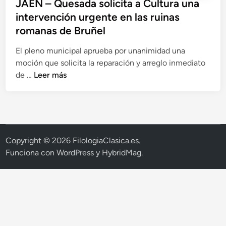
JAÉN – Quesada solicita a Cultura una
intervención urgente en las ruinas
romanas de Bruñel
El pleno municipal aprueba por unanimidad una
moción que solicita la reparación y arreglo inmediato
J
de …
Leer más
A
É
N
–
Q
Copyright © 2026
FilologiaClasica.es
.
u
Funciona con
WordPress
y
HybridMag
.
e
s
a
d
a
s