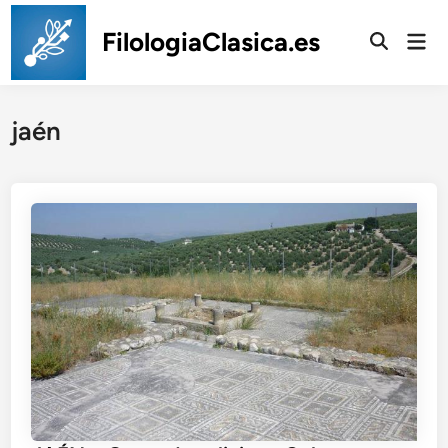
Saltar
al
FilologiaClasica.es
Men
prin
contenido
jaén