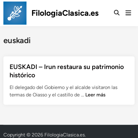
Saltar
al
FilologiaClasica.es
Men
prin
contenido
euskadi
EUSKADI – Irun restaura su patrimonio
histórico
El delegado del Gobierno y el alcalde visitaron las
E
termas de Oiasso y el castillo de …
Leer más
U
S
K
A
D
Copyright © 2026
FilologiaClasica.es
.