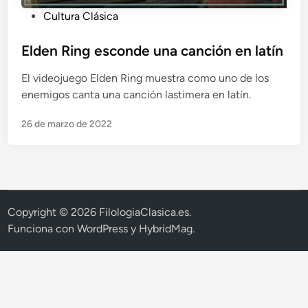
P
Cultura Clásica
u
b
Elden Ring esconde una canción en latín
l
El videojuego Elden Ring muestra como uno de los
i
enemigos canta una canción lastimera en latín.
c
a
26 de marzo de 2022
d
o
e
n
Copyright © 2026
FilologiaClasica.es
.
Funciona con
WordPress
y
HybridMag
.