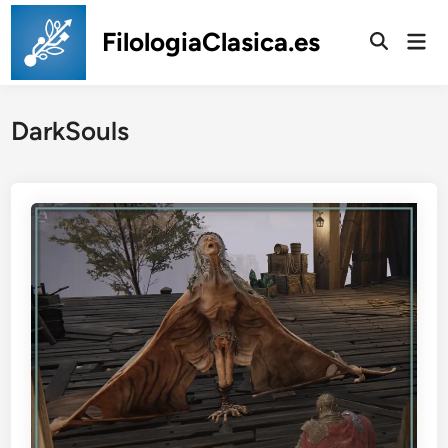
Saltar
al
FilologiaClasica.es
Men
prin
contenido
DarkSouls