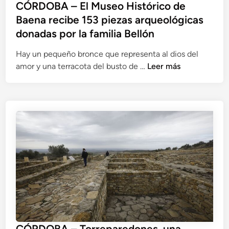
B
CÓRDOBA – El Museo Histórico de
A
Baena recibe 153 piezas arqueológicas
–
donadas por la familia Bellón
E
l
Hay un pequeño bronce que representa al dios del
o
C
amor y una terracota del busto de …
Leer más
r
Ó
i
R
g
D
e
O
n
B
d
A
e
–
l
E
a
l
r
M
i
u
q
s
u
e
CÓRDOBA – Torreparedones, una