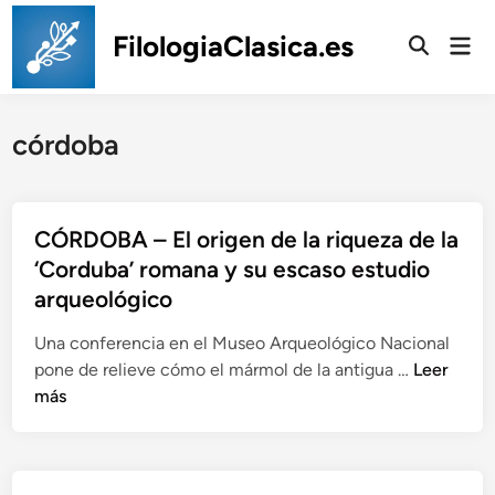
Saltar
al
FilologiaClasica.es
Men
prin
contenido
córdoba
CÓRDOBA – El origen de la riqueza de la
‘Corduba’ romana y su escaso estudio
arqueológico
Una conferencia en el Museo Arqueológico Nacional
C
pone de relieve cómo el mármol de la antigua …
Leer
Ó
más
R
D
O