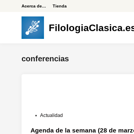
Saltar
Acerca de…
Tienda
al
contenido
FilologiaClasica.e
conferencias
P
Actualidad
u
b
Agenda de la semana (28 de marzo 