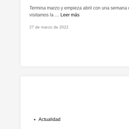
l
Termina marzo y empieza abril con una semana ca
i
A
visitamos la …
Leer más
c
g
a
27 de marzo de 2022
e
d
n
o
d
e
a
n
d
e
l
a
s
e
m
a
n
a
P
Actualidad
(
u