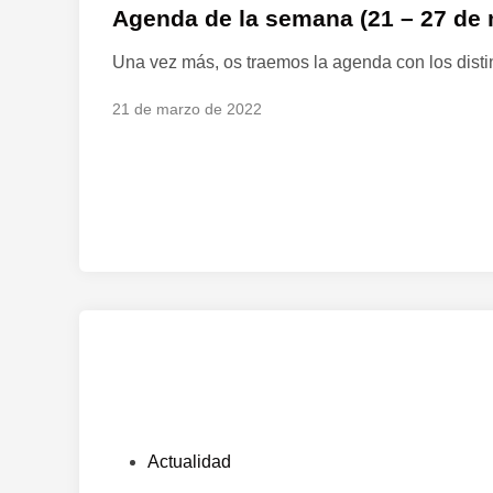
2
b
Agenda de la semana (21 – 27 de
8
l
Una vez más, os traemos la agenda con los disti
d
i
e
c
21 de marzo de 2022
m
a
a
d
r
o
z
e
o
n
–
3
d
e
a
b
r
i
l
P
Actualidad
)
u