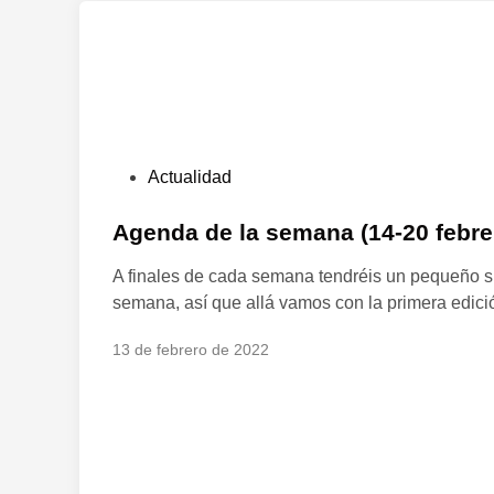
P
Actualidad
u
b
Agenda de la semana (14-20 febre
l
A finales de cada semana tendréis un pequeño s
i
semana, así que allá vamos con la primera edició
c
a
13 de febrero de 2022
d
o
e
n