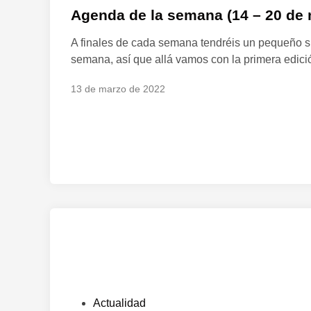
b
Agenda de la semana (14 – 20 de
l
A finales de cada semana tendréis un pequeño s
i
semana, así que allá vamos con la primera edició
c
a
13 de marzo de 2022
d
o
e
n
P
Actualidad