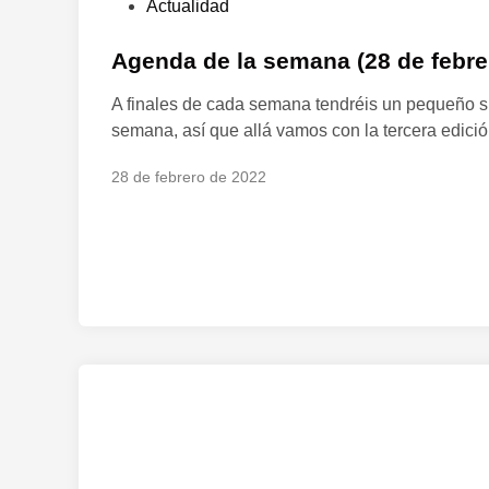
P
Actualidad
u
b
Agenda de la semana (28 de febre
l
A finales de cada semana tendréis un pequeño s
i
semana, así que allá vamos con la tercera edició
c
a
28 de febrero de 2022
d
o
e
n