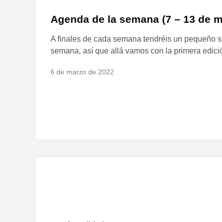
u
b
Agenda de la semana (7 – 13 de m
l
A finales de cada semana tendréis un pequeño s
i
semana, así que allá vamos con la primera edició
c
a
6 de marzo de 2022
d
o
e
n