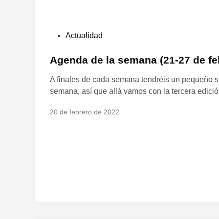
P
Actualidad
u
b
Agenda de la semana (21-27 de fe
l
A finales de cada semana tendréis un pequeño s
i
semana, así que allá vamos con la tercera edició
c
a
20 de febrero de 2022
d
o
e
n