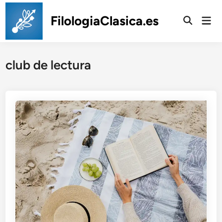
Saltar
al
FilologiaClasica.es
Men
prin
contenido
club de lectura