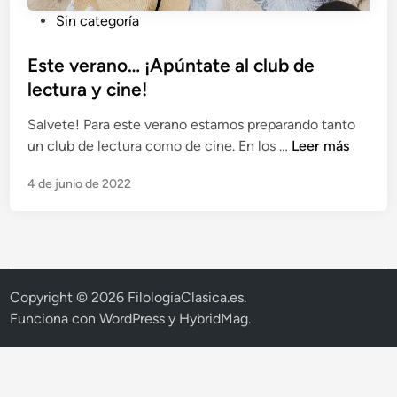
P
Sin categoría
u
b
Este verano… ¡Apúntate al club de
l
lectura y cine!
i
Salvete! Para este verano estamos preparando tanto
c
E
un club de lectura como de cine. En los …
Leer más
a
s
d
4 de junio de 2022
t
o
e
e
v
n
e
r
a
Copyright © 2026
FilologiaClasica.es
.
n
Funciona con
WordPress
y
HybridMag
.
o
…
¡