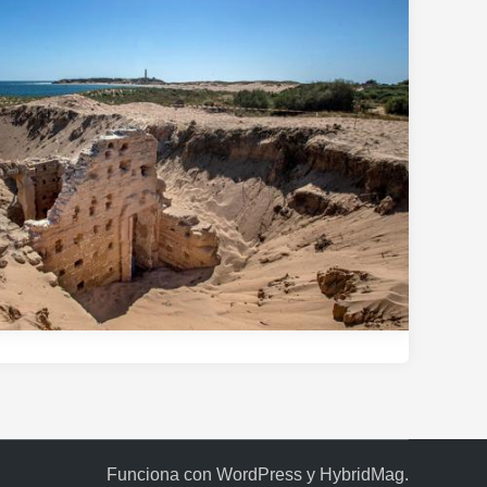
Funciona con
WordPress
y
HybridMag
.