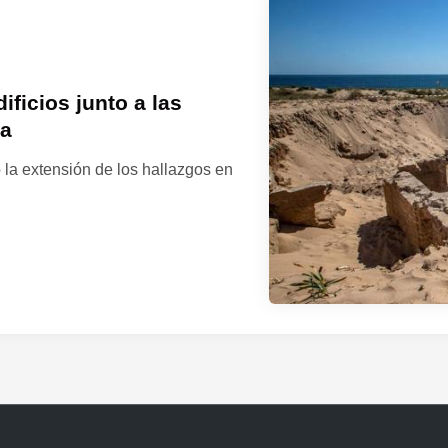
–
A
s
í
e
ficios junto a las
s
ca
l
 la extensión de los hallazgos en
a
v
i
l
l
a
r
o
m
a
n
a