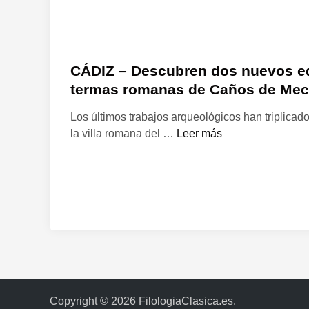
CÁDIZ – Descubren dos nuevos edi
termas romanas de Caños de Me
Los últimos trabajos arqueológicos han triplicado
C
la villa romana del …
Leer más
Á
D
I
Z
–
D
e
s
c
u
Copyright © 2026
FilologiaClasica.es
.