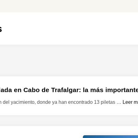
s
lada en Cabo de Trafalgar: la más importante
C
ón del yacimiento, donde ya han encontrado 13 piletas …
Leer m
Á
D
I
Z