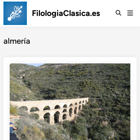
Saltar
al
FilologiaClasica.es
Men
prin
contenido
almería