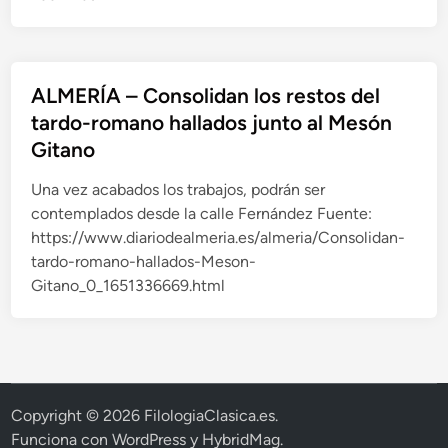
u
M
r
E
a
R
i
Í
ALMERÍA – Consolidan los restos del
n
A
tardo-romano hallados junto al Mesón
i
–
Gitano
c
A
i
r
Una vez acabados los trabajos, podrán ser
a
r
contemplados desde la calle Fernández Fuente:
l
a
https://www.diariodealmeria.es/almeria/Consolidan-
o
n
tardo-romano-hallados-Meson-
s
c
Gitano_0_1651336669.html
t
a
r
n
á
l
m
a
i
s
Copyright © 2026
FilologiaClasica.es
.
t
o
Funciona con
WordPress
y
HybridMag
.
e