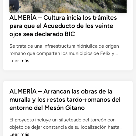
ALMERÍA – Cultura inicia los trámites
para que el Acueducto de los veinte
ojos sea declarado BIC
Se trata de una infraestructura hidráulica de origen
A
romano que comparten los municipios de Felix y …
L
Leer más
M
E
R
Í
ALMERÍA – Arrancan las obras de la
A
muralla y los restos tardo-romanos del
–
entorno del Mesón Gitano
C
u
El proyecto incluye un silueteado del torreón con
l
A
objeto de dejar constancia de su localización hasta …
t
L
Leer más