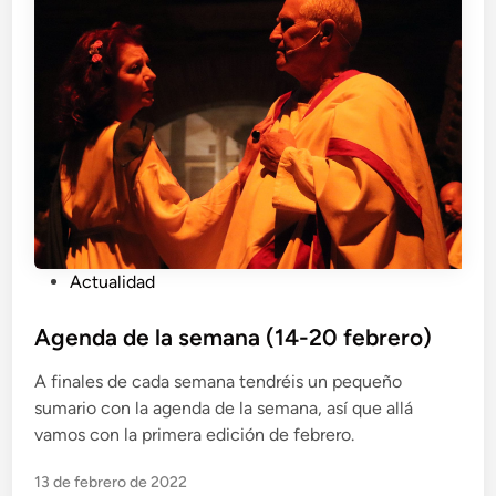
P
Actualidad
u
b
Agenda de la semana (14-20 febrero)
l
A finales de cada semana tendréis un pequeño
i
sumario con la agenda de la semana, así que allá
c
vamos con la primera edición de febrero.
a
d
13 de febrero de 2022
o