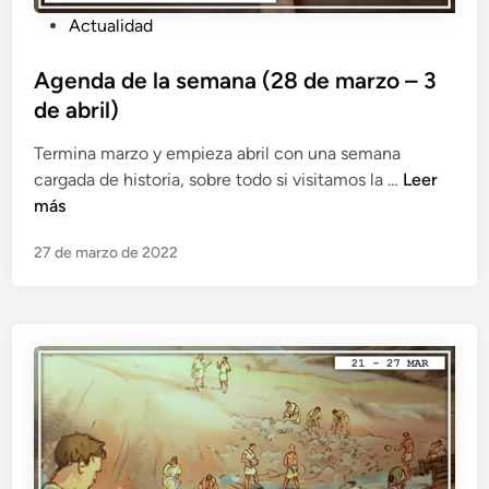
P
Actualidad
u
b
Agenda de la semana (28 de marzo – 3
l
de abril)
i
Termina marzo y empieza abril con una semana
c
A
cargada de historia, sobre todo si visitamos la …
Leer
a
g
más
d
e
o
27 de marzo de 2022
n
e
d
n
a
d
e
l
a
s
e