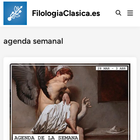
Saltar
al
FilologiaClasica.es
Men
prin
contenido
agenda semanal