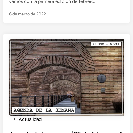
vamos con la primera edición de febrero.
a
d
6 de marzo de 2022
o
e
n
P
Actualidad
u