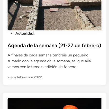
P
Actualidad
u
b
Agenda de la semana (21-27 de febrero)
l
A finales de cada semana tendréis un pequeño
i
sumario con la agenda de la semana, así que allá
c
vamos con la tercera edición de febrero.
a
d
20 de febrero de 2022
o
e
n