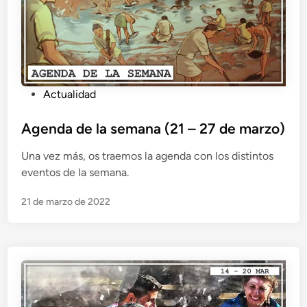
m
a
n
a
(
2
P
Actualidad
8
u
d
b
Agenda de la semana (21 – 27 de marzo)
e
l
m
Una vez más, os traemos la agenda con los distintos
i
a
eventos de la semana.
c
r
a
z
21 de marzo de 2022
d
o
o
–
e
3
n
d
e
a