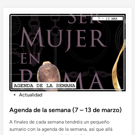
P
Actualidad
u
b
Agenda de la semana (7 – 13 de marzo)
l
A finales de cada semana tendréis un pequeño
i
sumario con la agenda de la semana, así que allá
c