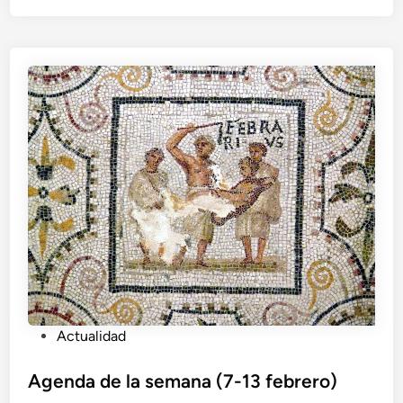
e
n
P
Actualidad
u
b
Agenda de la semana (7-13 febrero)
l