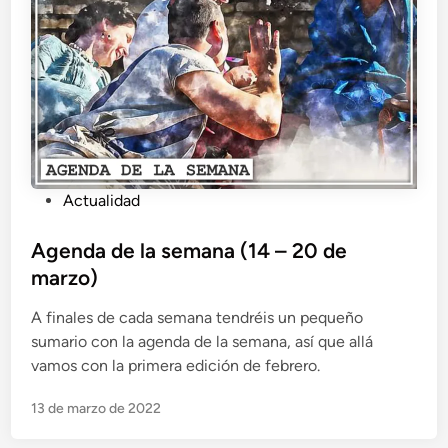
b
r
i
l
)
P
Actualidad
u
b
Agenda de la semana (14 – 20 de
l
marzo)
i
A finales de cada semana tendréis un pequeño
c
sumario con la agenda de la semana, así que allá
a
vamos con la primera edición de febrero.
d
o
13 de marzo de 2022
e
n