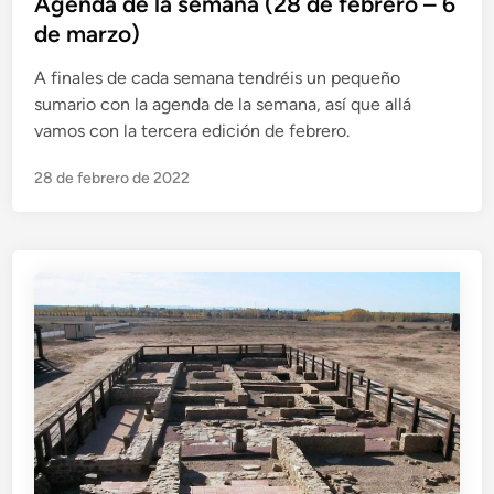
b
Agenda de la semana (28 de febrero – 6
l
de marzo)
i
A finales de cada semana tendréis un pequeño
c
sumario con la agenda de la semana, así que allá
a
vamos con la tercera edición de febrero.
d
o
28 de febrero de 2022
e
n