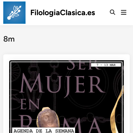
Saltar
al
FilologiaClasica.es
Men
prin
contenido
8m