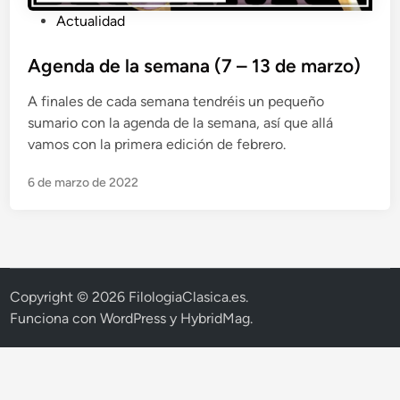
P
Actualidad
u
b
Agenda de la semana (7 – 13 de marzo)
l
A finales de cada semana tendréis un pequeño
i
sumario con la agenda de la semana, así que allá
c
vamos con la primera edición de febrero.
a
d
6 de marzo de 2022
o
e
n
Copyright © 2026
FilologiaClasica.es
.
Funciona con
WordPress
y
HybridMag
.