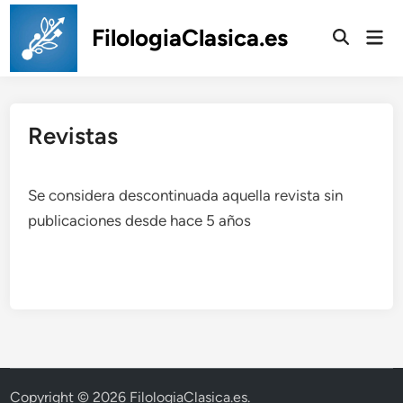
Saltar
al
FilologiaClasica.es
Men
prin
contenido
Revistas
Se considera descontinuada aquella revista sin
publicaciones desde hace 5 años
Copyright © 2026
FilologiaClasica.es
.