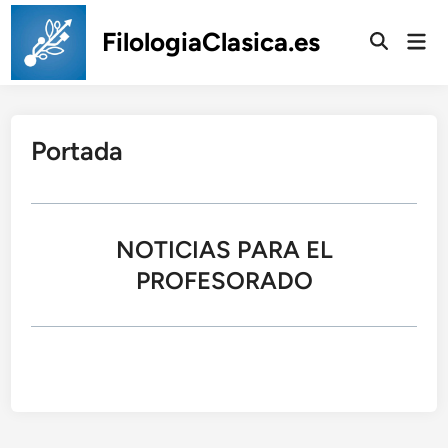
Saltar
al
FilologiaClasica.es
Men
prin
contenido
Portada
NOTICIAS PARA EL
PROFESORADO