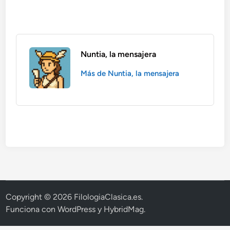
Nuntia, la mensajera
Más de Nuntia, la mensajera
Copyright © 2026
FilologiaClasica.es
.
Funciona con
WordPress
y
HybridMag
.