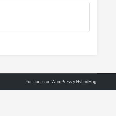
Funciona con
WordPress
y
HybridMag
.