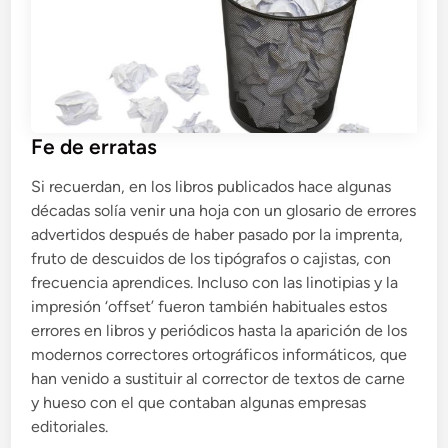
a
a
c
A
e
n
t
i
g
Fe de erratas
u
Si recuerdan, en los libros publicados hace algunas
a
décadas solía venir una hoja con un glosario de errores
e
advertidos después de haber pasado por la imprenta,
s
fruto de descuidos de los tipógrafos o cajistas, con
u
frecuencia aprendices. Incluso con las linotipias y la
n
impresión ‘offset’ fueron también habituales estos
t
errores en libros y periódicos hasta la aparición de los
r
modernos correctores ortográficos informáticos, que
a
han venido a sustituir al corrector de textos de carne
s
y hueso con el que contaban algunas empresas
t
editoriales.
o