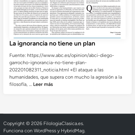
a
s
u
r
a
La ignorancia no tiene un plan
Fuente: https://www.abc.es/opinion/abci-diego-
garrocho-ignorancia-no-tiene-plan-
202201082311_noticia.html «El ataque a las
humanidades, que supera con mucho la agresión a la
L
filosofía, …
Leer más
a
i
g
n
o
Copyright © 2026
FilologiaClasica.es
.
r
Funciona con
WordPress
y
HybridMag
.
a