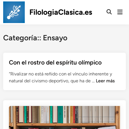
Saltar
al
FilologiaClasica.es
Men
prin
contenido
Categoría::
Ensayo
Con el rostro del espíritu olímpico
“Rivalizar no está reñido con el vínculo inherente y
C
natural del civismo deportivo, que ha de …
Leer más
o
n
e
l
r
o
s