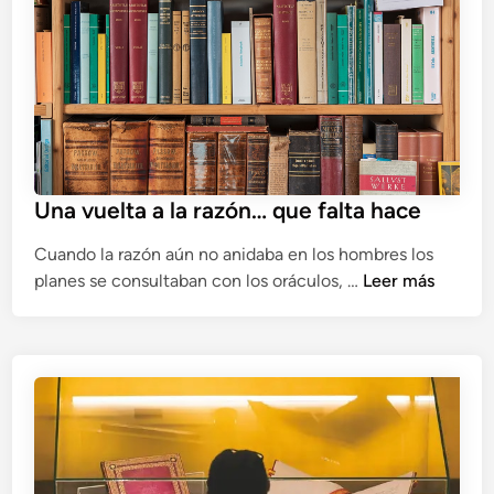
t
r
o
d
e
l
e
Una vuelta a la razón… que falta hace
s
p
Cuando la razón aún no anidaba en los hombres los
í
U
planes se consultaban con los oráculos, …
Leer más
r
n
i
a
t
v
u
u
o
e
l
l
í
t
m
a