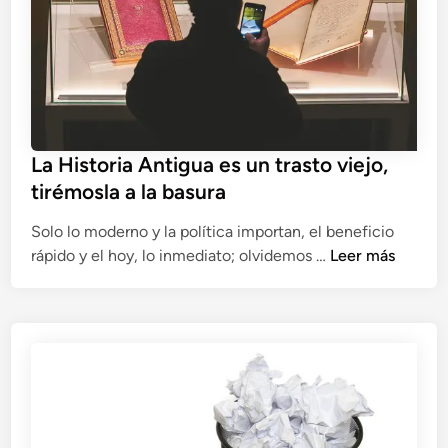
p
a
i
l
c
a
o
r
a
z
La Historia Antigua es un trasto viejo,
ó
tirémosla a la basura
n
…
Solo lo moderno y la política importan, el beneficio
q
L
rápido y el hoy, lo inmediato; olvidemos …
Leer más
u
a
e
H
f
i
a
s
l
t
t
o
a
r
h
i