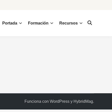
Portada
Formación
Recursos
Funciona con
WordPress
y
HybridMag
.