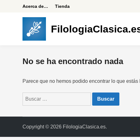
Saltar
Acerca de…
Tienda
al
contenido
FilologiaClasica.e
No se ha encontrado nada
Parece que no hemos podido encontrar lo que estás
Buscar:
Copyright © 2026
FilologiaClasica.es
.