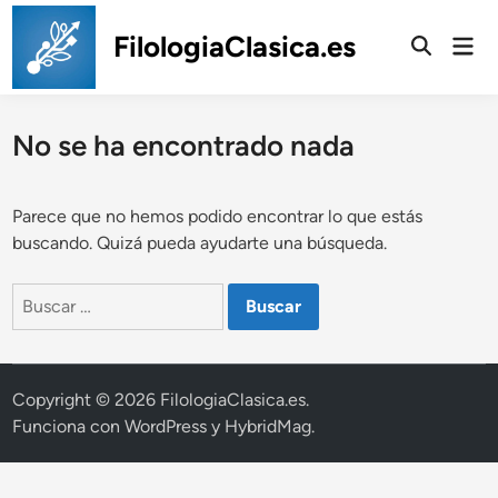
Saltar
al
FilologiaClasica.es
Men
prin
contenido
No se ha encontrado nada
Parece que no hemos podido encontrar lo que estás
buscando. Quizá pueda ayudarte una búsqueda.
Buscar:
Copyright © 2026
FilologiaClasica.es
.
Funciona con
WordPress
y
HybridMag
.