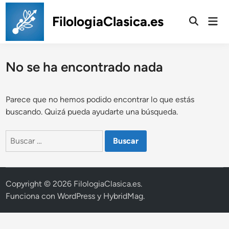
Saltar
al
FilologiaClasica.es
Men
prin
contenido
No se ha encontrado nada
Parece que no hemos podido encontrar lo que estás
buscando. Quizá pueda ayudarte una búsqueda.
Buscar:
Copyright © 2026
FilologiaClasica.es
.
Funciona con
WordPress
y
HybridMag
.