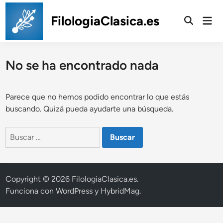
Saltar
al
FilologiaClasica.es
Men
prin
contenido
No se ha encontrado nada
Parece que no hemos podido encontrar lo que estás
buscando. Quizá pueda ayudarte una búsqueda.
Buscar:
Copyright © 2026
FilologiaClasica.es
.
Funciona con
WordPress
y
HybridMag
.