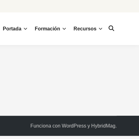
Portada
Formación
Recursos
Funciona con
WordPress
y
HybridMag
.