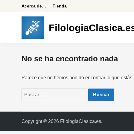
Saltar
Acerca de…
Tienda
al
contenido
FilologiaClasica.e
No se ha encontrado nada
Parece que no hemos podido encontrar lo que estás
Buscar:
Copyright © 2026
FilologiaClasica.es
.