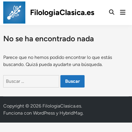
Saltar
al
FilologiaClasica.es
Men
prin
contenido
No se ha encontrado nada
Parece que no hemos podido encontrar lo que estás
buscando. Quizá pueda ayudarte una búsqueda.
Buscar:
Copyright © 2026
FilologiaClasica.es
.
Funciona con
WordPress
y
HybridMag
.