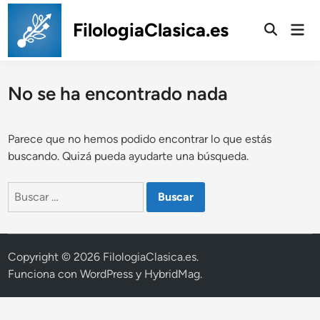
Saltar
al
FilologiaClasica.es
Men
prin
contenido
No se ha encontrado nada
Parece que no hemos podido encontrar lo que estás
buscando. Quizá pueda ayudarte una búsqueda.
Buscar:
Copyright © 2026
FilologiaClasica.es
.
Funciona con
WordPress
y
HybridMag
.