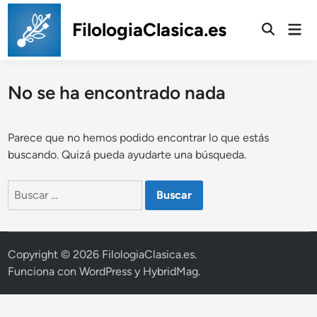
Saltar
al
FilologiaClasica.es
Men
prin
contenido
No se ha encontrado nada
Parece que no hemos podido encontrar lo que estás
buscando. Quizá pueda ayudarte una búsqueda.
Buscar:
Copyright © 2026
FilologiaClasica.es
.
Funciona con
WordPress
y
HybridMag
.