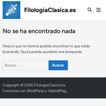
Saltar
al
FilologiaClasica.es
Men
prin
contenido
No se ha encontrado nada
Parece que no hemos podido encontrar lo que estás
buscando. Quizá pueda ayudarte una búsqueda.
Buscar:
Copyright © 2026
FilologiaClasica.es
.
Funciona con
WordPress
y
HybridMag
.