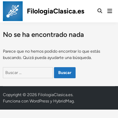
Saltar
al
FilologiaClasica.es
Men
prin
contenido
No se ha encontrado nada
Parece que no hemos podido encontrar lo que estás
buscando. Quizá pueda ayudarte una búsqueda.
Buscar:
Copyright © 2026
FilologiaClasica.es
.
Funciona con
WordPress
y
HybridMag
.