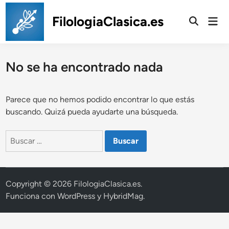
Saltar
al
FilologiaClasica.es
Men
prin
contenido
No se ha encontrado nada
Parece que no hemos podido encontrar lo que estás
buscando. Quizá pueda ayudarte una búsqueda.
Buscar:
Copyright © 2026
FilologiaClasica.es
.
Funciona con
WordPress
y
HybridMag
.