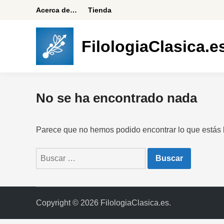
Saltar
Acerca de…
Tienda
al
contenido
FilologiaClasica.e
No se ha encontrado nada
Parece que no hemos podido encontrar lo que estás
Buscar:
Copyright © 2026
FilologiaClasica.es
.