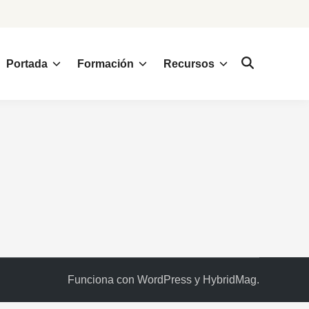
Portada
Formación
Recursos
Funciona con
WordPress
y
HybridMag
.